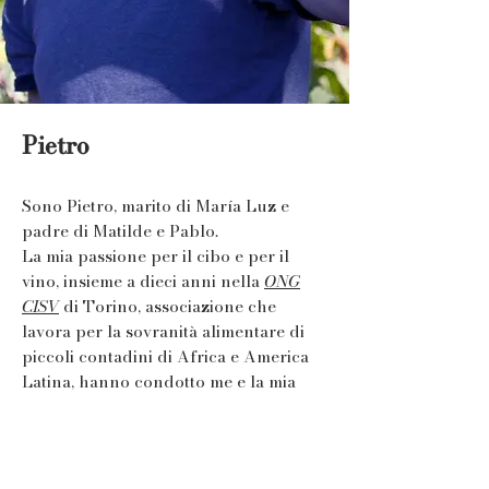
Pietro
Sono Pietro, marito di María Luz e
padre di Matilde e Pablo.
La mia passione per il cibo e per il
vino, insieme a dieci anni nella
ONG
CISV
di Torino, associazione che
lavora per la sovranità alimentare di
piccoli contadini
di Africa
e America
Latina, hanno condotto me e la mia
famiglia in questa valle,
nel progetto agricolo e comunitario
Barbàn, alla scelta di vita contadina.
Amo cucinare per gli altri e vivo la mia