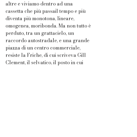
altre e viviamo dentro ad una 
cassetta che più passail tempo e più 
diventa più monotona, lineare, 
omogenea, moribonda. Ma non tutto è 
perduto, tra un grattacielo, un 
raccordo autostradale, e una grande 
piazza di un centro commerciale, 
resiste la Friche, di cui scriveva Gill 
Clement, il selvatico, il posto in cui 
imparare a vivere. 
M.C.
Tutti diritti riservati